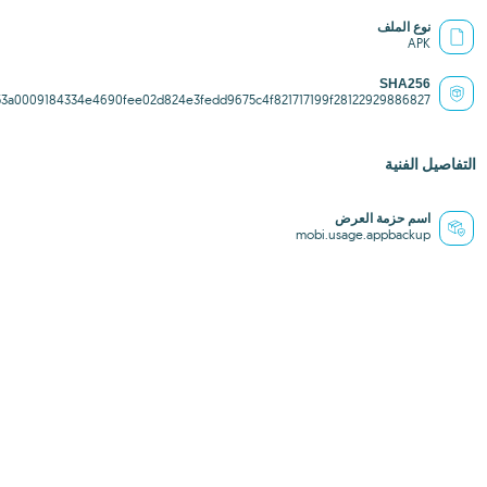
نوع الملف
APK
SHA256
53a0009184334e4690fee02d824e3fedd9675c4f821717199f28122929886827
التفاصيل الفنية
اسم حزمة العرض
mobi.usage.appbackup