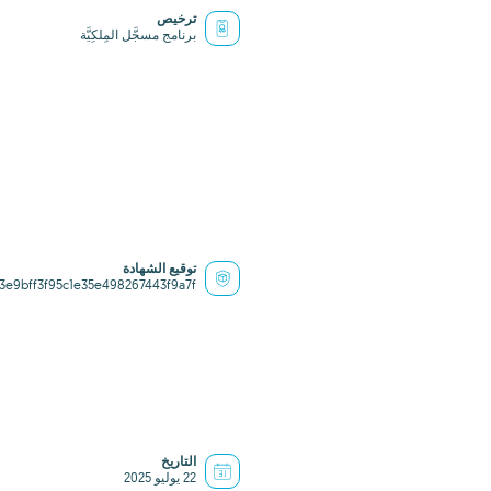
ترخيص
برنامج مسجَّل المِلكِيَّة
توقيع الشهادة
3e9bff3f95c1e35e498267443f9a7f
التاريخ
22 يوليو 2025