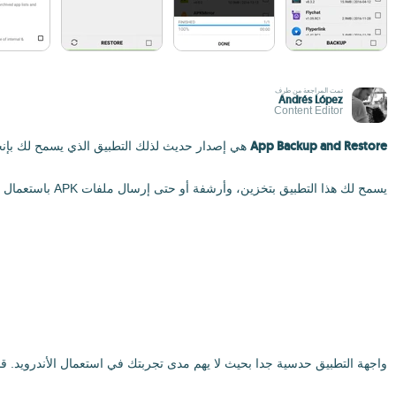
تمت المراجعة من طرف
Andrés López
Content Editor
App Backup and Restore
هي إصدار حديث لذلك التطبيق الذي يسمح لك بإنجاز نسخ عن كل ت
يسمح لك هذا التطبيق بتخزين، وأرشفة أو حتى إرسال ملفات APK باستعمال البريد الإلكتروني مما يسمح لك بحفظها على أي قرص صلب. وبالطبع، بإمكانك أن تقوم كذلك باسترجاع أي تطبيق.
واجهة التطبيق حدسية جدا بحيث لا يهم مدى تجربتك في استعمال الأندرويد. ق