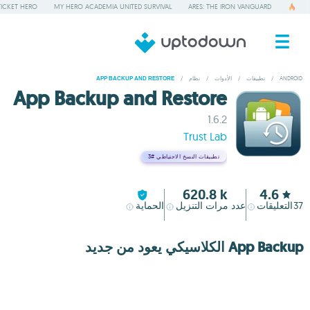
TICKET HERO
MY HERO ACADEMIA UNITED SURVIVAL
ARES: THE IRON VANGUARD
ANDROID
/
تطبيقات
/
الأدوات
/
نظام
/
APP BACKUP AND RESTORE
App Backup and Restore
1.6.2
Trust Lab
تطبيقات النسخ الاحتياطي
#3
620.8 k
4.6
37
التعليقات
عدد مرات التنزيل
الحماية
App Backup الكلاسيكي يعود من جديد